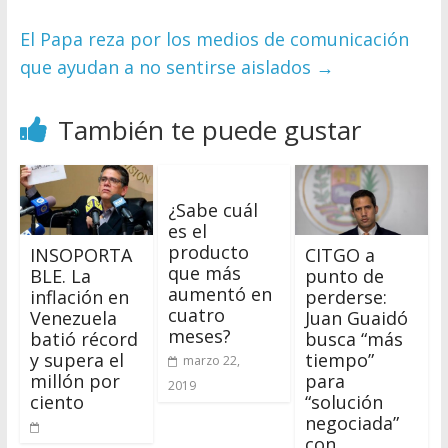
El Papa reza por los medios de comunicación
que ayudan a no sentirse aislados
→
También te puede gustar
¿Sabe cuál
es el
producto
INSOPORTA
CITGO a
que más
BLE. La
punto de
aumentó en
inflación en
perderse:
cuatro
Venezuela
Juan Guaidó
meses?
batió récord
busca “más
y supera el
tiempo”
marzo 22,
millón por
para
2019
ciento
“solución
negociada”
con