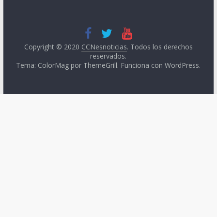
Copyright © 2020
CCNesnoticias
. Todos los derechos
reservados.
Tema: ColorMag por
ThemeGrill
. Funciona con
WordPress
.