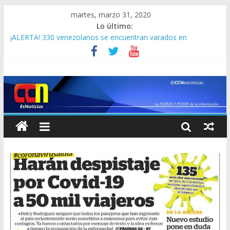
martes, marzo 31, 2020
Lo último:
¡ALERTA! 330 venezolanos se encuentran varados en
Colombia tras cierre de fronteras por el covid-19
Ni el cantante uruguayo Jorge Drexler se salvó del coronavirus
3 mil muertes en Estados Unidos por el coronavirus y
contagiados se disparan a 163 mil
Principales portadas dela prensa de Venezuela hoy #31Mar
Maduro critica a taxista que murió por coronavirus en
Antímano: “Llegó tarde, quién sabe a cuánta gente contagió” (
+video)