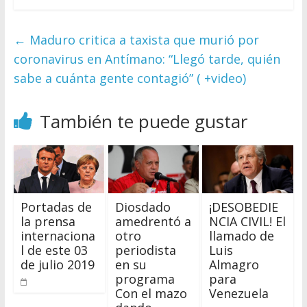
←
Maduro critica a taxista que murió por
coronavirus en Antímano: “Llegó tarde, quién
sabe a cuánta gente contagió” ( +video)
También te puede gustar
Portadas de
Diosdado
¡DESOBEDIE
la prensa
amedrentó a
NCIA CIVIL! El
internaciona
otro
llamado de
l de este 03
periodista
Luis
de julio 2019
en su
Almagro
programa
para
Con el mazo
Venezuela