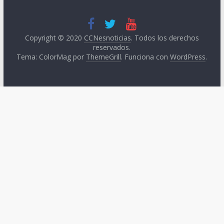
Copyright © 2020
CCNesnoticias
. Todos los derechos
reservados.
Tema: ColorMag por
ThemeGrill
. Funciona con
WordPress
.