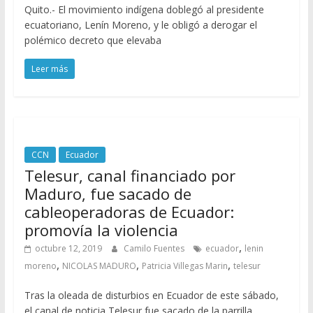
Quito.- El movimiento indígena doblegó al presidente
ecuatoriano, Lenín Moreno, y le obligó a derogar el
polémico decreto que elevaba
Leer más
CCN
Ecuador
Telesur, canal financiado por
Maduro, fue sacado de
cableoperadoras de Ecuador:
promovía la violencia
,
octubre 12, 2019
Camilo Fuentes
ecuador
lenin
,
,
,
moreno
NICOLAS MADURO
Patricia Villegas Marin
telesur
Tras la oleada de disturbios en Ecuador de este sábado,
el canal de noticia Telesur fue sacado de la parrilla