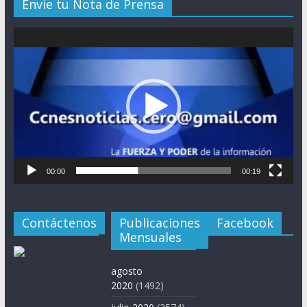
Envie tu Nota de Prensa
Reproductor
de
vídeo
00:00
00:19
Contáctenos
Publicaciones
Facebook
Mensuales
agosto
2020
(1492)