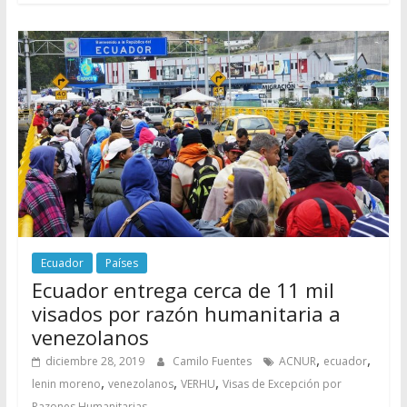
Ecuador
Países
Ecuador entrega cerca de 11 mil
visados por razón humanitaria a
venezolanos
,
,
diciembre 28, 2019
Camilo Fuentes
ACNUR
ecuador
,
,
,
lenin moreno
venezolanos
VERHU
Visas de Excepción por
Razones Humanitarias