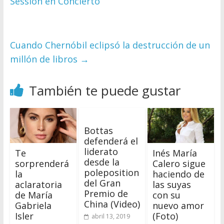
Session en Concierto
Cuando Chernóbil eclipsó la destrucción de un
millón de libros
→
También te puede gustar
Bottas
defenderá el
liderato
Te
Inés María
desde la
sorprenderá
Calero sigue
poleposition
la
haciendo de
del Gran
aclaratoria
las suyas
Premio de
de María
con su
China (Video)
Gabriela
nuevo amor
Isler
(Foto)
abril 13, 2019