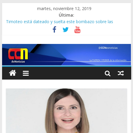
martes, noviembre 12, 2019
Última:
Timoteo está dateado y suelta este bombazo sobre las
parlamentarias ( +en la “mesita” ya saben cómo es todo)
La Gobernación de Miranda habría montado trágico concierto
de Neutro Shorty, según esta periodista
Estos tres venezolanos fueron detenidos en Perú por robar un
Rolex, pero cortaron los barrotes de la celda y se fugaron
“Chiruli” y “Lente”, integrantes del “Tren de Aragua”, abatidos
en Los Teques al enfrentarse al CICPC
Jair Bolsonaro abandona el partido que lo llevó al poder en
Brasil