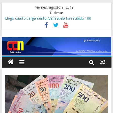
viernes, agosto 9, 2019
Última:
Llegó cuarto cargamento: Venezuela ha recibido 100
toneladas de ayuda humanitaria de la Cruz Roja
Trump halló a quién culpar por masacres en EEUU:
“Hollywood” ( +trailer de “The Hunt”, filme que critica por
violento)
Antonio Díaz conquistó la quinta medalla de oro para
Venezuela ( +videos)
Real Madrid bota la casa por la ventana por Neymar Jr: le pone
en la mesa al PSG 120 millones de euros y a Modric
Corea del Norte lanza dos nuevos proyectiles desde su costa
oriental