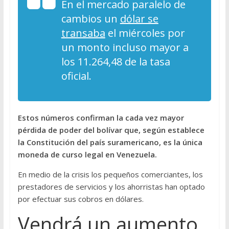
En el mercado paralelo de
cambios un
dólar se
transaba
el miércoles por
un monto incluso mayor a
los 11.264,48 de la tasa
oficial.
Estos números confirman la cada vez mayor
pérdida de poder del bolívar que, según establece
la Constitución del país suramericano, es la única
moneda de curso legal en Venezuela.
En medio de la crisis los pequeños comerciantes, los
prestadores de servicios y los ahorristas han optado
por efectuar sus cobros en dólares.
Vendrá un aumento