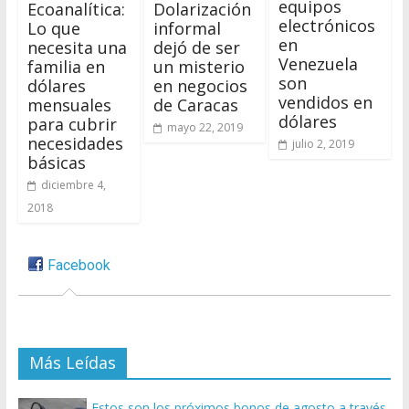
equipos
Ecoanalítica:
Dolarización
electrónicos
Lo que
informal
en
necesita una
dejó de ser
Venezuela
familia en
un misterio
son
dólares
en negocios
vendidos en
mensuales
de Caracas
dólares
para cubrir
mayo 22, 2019
necesidades
julio 2, 2019
básicas
diciembre 4,
2018
Facebook
Más Leídas
Estos son los próximos bonos de agosto a través