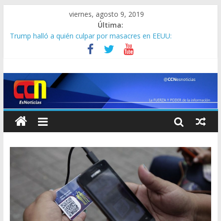
viernes, agosto 9, 2019
Última:
Trump halló a quién culpar por masacres en EEUU:
“Hollywood” ( +trailer de “The Hunt”, filme que critica por
violento)
Ocurrió en Mérida: estos malandros mataron a un muchacho
que no quiso consumir droga
Real Madrid bota la casa por la ventana por Neymar Jr: le pone
en la mesa al PSG 120 millones de euros y a Modric
Corea del Norte lanza dos nuevos proyectiles desde su costa
oriental
Llegó cuarto cargamento: Venezuela ha recibido 100
toneladas de ayuda humanitaria de la Cruz Roja