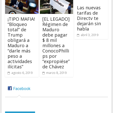
Las nuevas
tarifas de
Directv te
¡TIPO MAFIA!
[EL LEGADO]
dejarán sin
“Bloqueo
Régimen de
habla
total” de
Maduro
Trump
debe pagar
abril 3, 2019
obligará a
$ 8 mil
Maduro a
millones a
“darle más
ConocoPhilli
peso a
ps por
actividades
“expropiése”
ilícitas”
de Chávez
agosto 6, 2019
marzo 8, 2019
Facebook