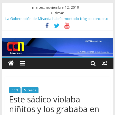
martes, noviembre 12, 2019
Última:
La Gobernación de Miranda habría montado trágico concierto
de Neutro Shorty, según esta periodista
Estos tres venezolanos fueron detenidos en Perú por robar un
Rolex, pero cortaron los barrotes de la celda y se fugaron
“Chiruli” y “Lente”, integrantes del “Tren de Aragua”, abatidos
en Los Teques al enfrentarse al CICPC
Jair Bolsonaro abandona el partido que lo llevó al poder en
Brasil
Timoteo está dateado y suelta este bombazo sobre las
parlamentarias ( +en la “mesita” ya saben cómo es todo)
CCN
Sucesos
Este sádico violaba
niñitos y los grababa en