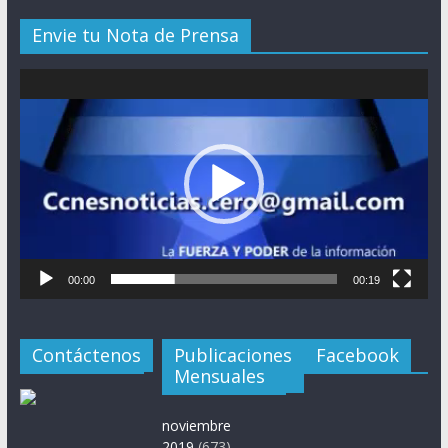
Envie tu Nota de Prensa
Reproductor
de
vídeo
00:00
00:19
Contáctenos
Publicaciones
Facebook
Mensuales
noviembre
2019
(673)