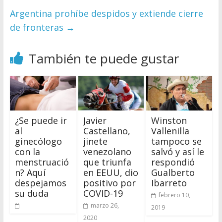
Argentina prohíbe despidos y extiende cierre
de fronteras
→
También te puede gustar
¿Se puede ir
Javier
Winston
al
Castellano,
Vallenilla
ginecólogo
jinete
tampoco se
con la
venezolano
salvó y así le
menstruació
que triunfa
respondió
n? Aquí
en EEUU, dio
Gualberto
despejamos
positivo por
Ibarreto
su duda
COVID-19
febrero 10,
marzo 26,
2019
2020