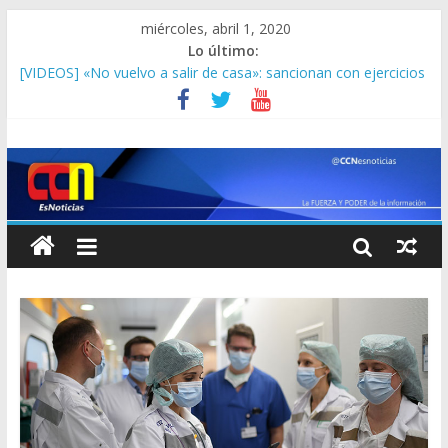
miércoles, abril 1, 2020
Lo último:
Las muertes por COVID-19 en el planeta son ya más de
40.000, según la OMS
[VIDEOS] «No vuelvo a salir de casa»: sancionan con ejercicios
a quienes no acatan la cuarentena en Charallave
Ocultó síntomas de coronavirus para estar presente en el
parto de su esposa en EEUU
Sin agua en tiempos del coronavirus: Habitantes de Chacao no
pueden ni lavarse las manos
Aislamiento por COVID-19 acentúa la escasez de combustible
en Venezuela