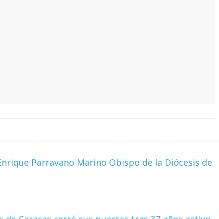
rique Parravano Marino Obispo de la Diócesis de
 de Caracas cerró sus puertas tras 37 años activo