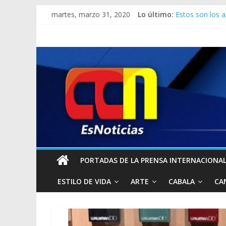
martes, marzo 31, 2020
Lo último:
Estos son los a
Italia llega al
Nueva York ele
Estados Unidos
Twitter restrin
PORTADAS DE LA PRENSA INTERNACIONAL 
ESTILO DE VIDA
ARTE
CABALA
CA