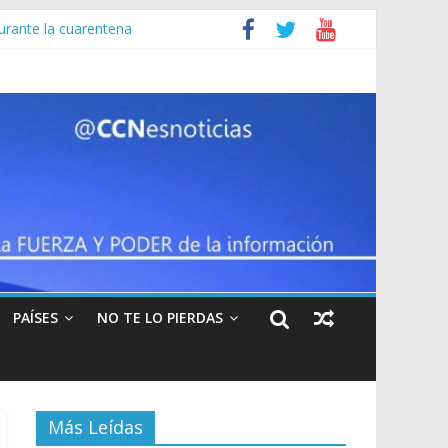
urante la cuarentena
ad
 muertes
dó
PAÍSES
NO TE LO PIERDAS
Más Leídas