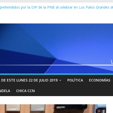
prehendidos por la DIP de la PNB al celebrar en Los Palos Grandes d
 pico de contagios por coronavirus, según el Instituto Superior de Sanid
va casos de coronavirus a más de 76 mil y llega a un saldo de 1.500
 supera el número oficial de muertos por coronavirus de China
ge cuenta de Ministerio Público de Maduro tras emitir citación a Guai
DE ESTE LUNES 22 DE JULIO 2019
POLÍTICA
ECONOMÍAS
NDELA
CHICA CCN