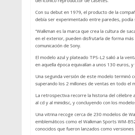
del icónico reproductor de casetes.
Con su debut en 1979, el producto de la compañí
debía ser experimentado entre paredes, podía se
“Walkman es la marca que crea la cultura de sac
en el exterior, pueden disfrutarla de forma más 
comunicación de Sony.
El modelo azul y plateado TPS-L2 salió a la ven
en aquella época equivalían a unos 130 euros,
Una segunda versión de este modelo terminó co
superando los 2 millones de ventas en todo el 
La retrospectiva recorre la historia del célebr
al cd y al minidisc, y concluyendo con los model
Una vitrina recoge cerca de 230 modelos de Walk
emblemáticos como el Walkman Sports WM-B52, c
conocidos que fueron lanzados como versiones l