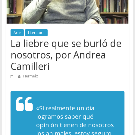
Arte
Literatura
La liebre que se burló de
nosotros, por Andrea
Camilleri
Hermekt
«Si realmente un día
logramos saber qué
opinión tienen de nosotros
los animales, estoy seguro