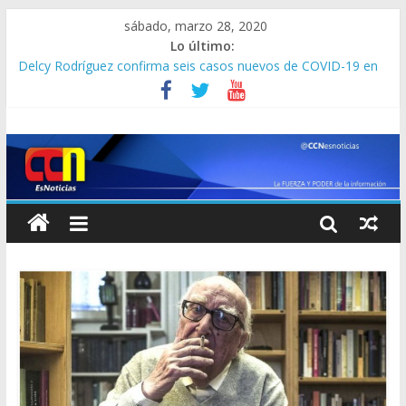
sábado, marzo 28, 2020
Lo último:
Delcy Rodríguez confirma seis casos nuevos de COVID-19 en
Venezuela
Hospitalizaron a Plácido Domingo en Acapulco por
coronavirus
Brasil supera el centenar de muertes con casi 4.000 casos de
coronavirus
Ascienden a 608 los casos confirmados de Covid-19 en
Colombia
Honduras confirma su segunda muerte por coronavirus