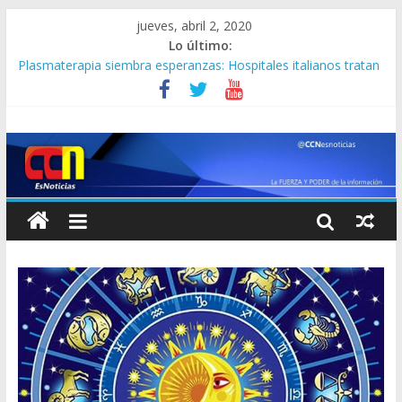
jueves, abril 2, 2020
Lo último:
Plasmaterapia siembra esperanzas: Hospitales italianos tratan
el coronavirus con la sangre de pacientes curados
¡CANDELA! Carlos Vecchio revela qué pasará en Venezuela “si
capturan a Maduro”
Exdirectora del Hospital Central de Barquisimeto, Lyll Montes,
murió en Ecuador: atendía pacientes con coronavirus y se
contagió
Maduro podría presentarse a la reelección si acepta la
“transición democrática”, aclara EEUU
“DANDO Y DANDO” EEUU levantará sanciones a la rusa
Rosneft si termina de “sacudirse” al régimen de Maduro