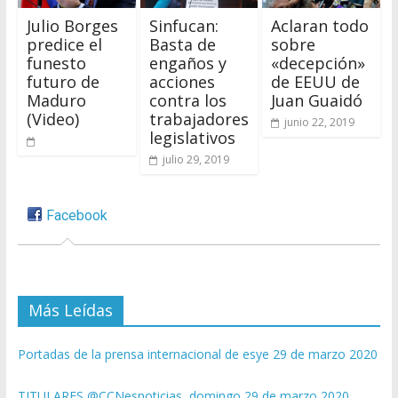
Julio Borges
Sinfucan:
Aclaran todo
predice el
Basta de
sobre
funesto
engaños y
«decepción»
futuro de
acciones
de EEUU de
Maduro
contra los
Juan Guaidó
(Video)
trabajadores
junio 22, 2019
legislativos
julio 29, 2019
Facebook
Más Leídas
Portadas de la prensa internacional de esye 29 de marzo 2020
TITULARES @CCNesnoticias, domingo 29 de marzo 2020