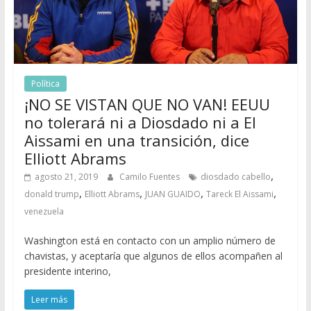
Política
¡NO SE VISTAN QUE NO VAN! EEUU
no tolerará ni a Diosdado ni a El
Aissami en una transición, dice
Elliott Abrams
,
agosto 21, 2019
Camilo Fuentes
diosdado cabello
,
,
,
,
donald trump
Elliott Abrams
JUAN GUAIDO
Tareck El Aissami
venezuela
Washington está en contacto con un amplio número de
chavistas, y aceptaría que algunos de ellos acompañen al
presidente interino,
Leer más