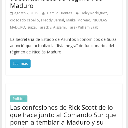
Maduro
,
agosto 7, 2019
Camilo Fuentes
Delcy Rodríguez
,
,
,
diosdado cabello
Freddy Bernal
Maikel Moreno
NICOLAS
,
,
,
MADURO
suiza
Tareck El Aissami
Tarek William Saab
La Secretaría de Estado de Asuntos Económicos de Suiza
anunció que actualizó la “lista negra” de funcionarios del
régimen de Nicolás Maduro
Leer más
Política
Las confesiones de Rick Scott de lo
que hace junto al Comando Sur que
ponen a temblar a Maduro y su