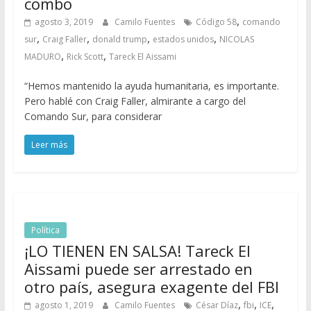
combo
,
agosto 3, 2019
Camilo Fuentes
Código 58
comando
,
,
,
,
sur
Craig Faller
donald trump
estados unidos
NICOLAS
,
,
MADURO
Rick Scott
Tareck El Aissami
“Hemos mantenido la ayuda humanitaria, es importante.
Pero hablé con Craig Faller, almirante a cargo del
Comando Sur, para considerar
Leer más
Política
¡LO TIENEN EN SALSA! Tareck El
Aissami puede ser arrestado en
otro país, asegura exagente del FBI
,
,
,
agosto 1, 2019
Camilo Fuentes
César Díaz
fbi
ICE