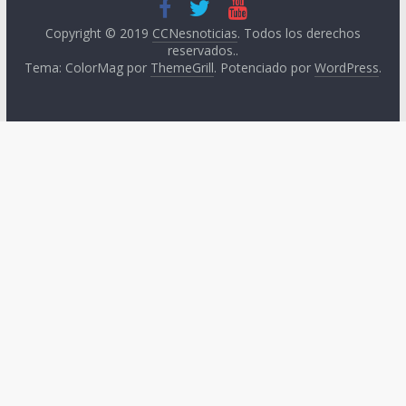
Copyright © 2019
CCNesnoticias
. Todos los derechos
reservados..
Tema: ColorMag por
ThemeGrill
. Potenciado por
WordPress
.