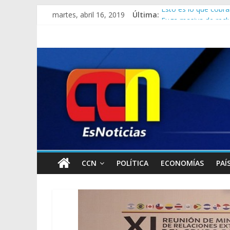
martes, abril 16, 2019
Última:
Esto es lo que cobr
Fuga masiva de recl
¡INFERNAL! Desaparec
Gobierno de Maduro 
¿Se acabaron? Sepa l
CCN
POLÍTICA
ECONOMÍAS
PAÍ