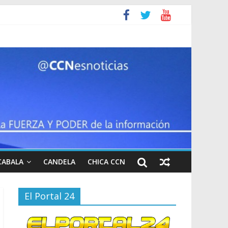
ron
CABALA
CANDELA
CHICA CCN
El Portal 24