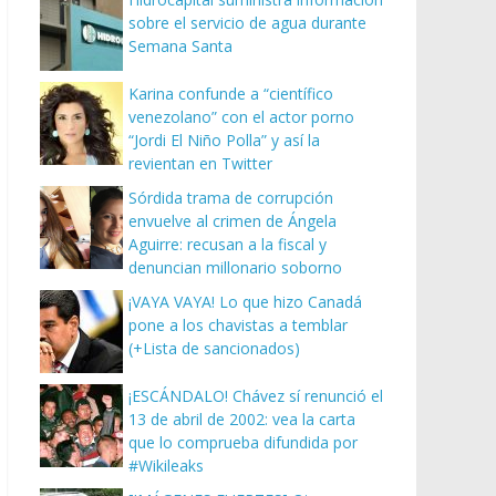
sobre el servicio de agua durante
Semana Santa
Karina confunde a “científico
venezolano” con el actor porno
“Jordi El Niño Polla” y así la
revientan en Twitter
Sórdida trama de corrupción
envuelve al crimen de Ángela
Aguirre: recusan a la fiscal y
denuncian millonario soborno
¡VAYA VAYA! Lo que hizo Canadá
pone a los chavistas a temblar
(+Lista de sancionados)
¡ESCÁNDALO! Chávez sí renunció el
13 de abril de 2002: vea la carta
que lo comprueba difundida por
#Wikileaks