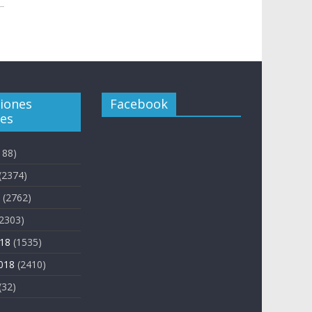
ciones
Facebook
es
188)
(2374)
(2762)
2303)
018
(1535)
018
(2410)
(32)