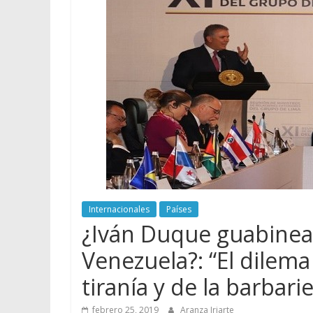
Internacionales
Países
¿Iván Duque guabinea c
Venezuela?: “El dilema
tiranía y de la barbarie
febrero 25, 2019
Aranza Iriarte